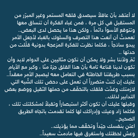
‏لا أعتقد بأنّ عاقلاً سيصدق قلقه المستمر وغير المبرّر من
المستقبل في كل مرة ، فمن غباء الفكرة أن تنساق معها
وتتوقع الأسوأ دائماً ، ولكن هذا ما يحصل لدى البعض..
‏تعمدتُ أن أنعت هذا التصرف والسلوك بالغباء لأجعل الأمر
يبدو ساذجاً ، فكلما نظرت للفكرة المزعجة بدونية قلّلت من
حدتها ..
‏ثمّ ولأننا بشر ولا يمكن أن نكون مثاليين على الدوام لابد وأن
تكون لدينا قناعة تامة بأنّ هذا القلق جزءٌ منّا ، وكبر مع الأيام
بسبب طريقتنا الخاطئة في التعامل معه ليصبح الأمر معقداً..
‏عليك إن كنتَ متضرراً أن تعمل على دحض تلك الشُبه التي
لازمتك وغذّت قلقك بالتخفّف من حملها الثقيل ووضع بعض
التدابير لذلك..
‏وقبلها عليك أن تكون أكثر استبصاراً وتقبلاً لمشكلتك تلك ،
فكلما زاد وعيك وإدراكك لها كلما تقدمت باتجاه الطريق
الصحيح..
‏اعتنِ بنفسك جيّداً وتخفّّف مما يؤذيك..
‏وعش لحظتك واستغرق فيها مادمتَ سعيداً..