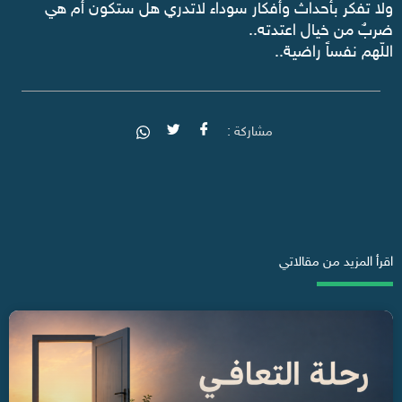
‏ولا تفكر بأحداث وأفكار سوداء لاتدري هل ستكون أم هي
ضربٌ من خيال اعتدته..
‏اللّهم نفساً راضية.. ‏⁧‫‏⁧‫‏
مشاركة :
اقرأ المزيد من مقالاتي